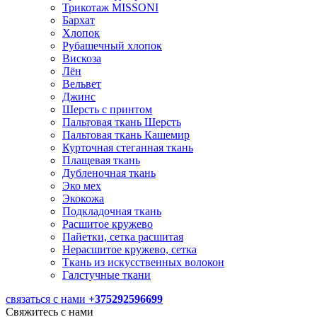
Трикотаж MISSONI
Бархат
Хлопок
Рубашечный хлопок
Вискоза
Лён
Вельвет
Джинс
Шерсть с принтом
Пальтовая ткань Шерсть
Пальтовая ткань Кашемир
Курточная стеганная ткань
Плащевая ткань
Дубленочная ткань
Эко мех
Экокожа
Подкладочная ткань
Расшитое кружево
Пайетки, сетка расшитая
Нерасшитое кружево, сетка
Ткань из искусственных волокон
Галстучные ткани
связаться с нами
+375292596699
Свяжитесь с нами