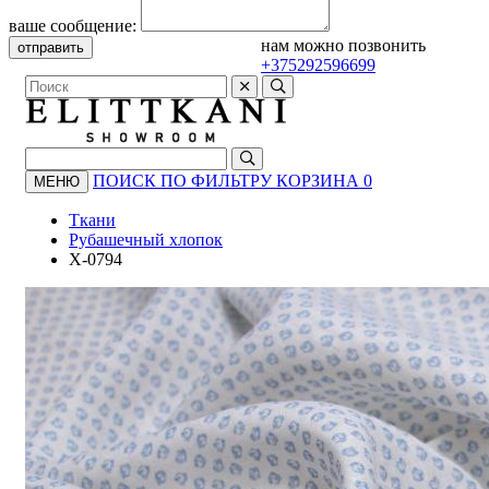
ваше сообщение:
нам можно позвонить
отправить
+375292596699
ПОИСК ПО ФИЛЬТРУ
КОРЗИНА
0
МЕНЮ
Ткани
Рубашечный хлопок
X-0794