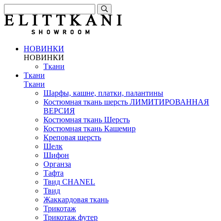
НОВИНКИ
НОВИНКИ
Ткани
Ткани
Ткани
Шарфы, кашне, платки, палантины
Костюмная ткань шерсть ЛИМИТИРОВАННАЯ
ВЕРСИЯ
Костюмная ткань Шерсть
Костюмная ткань Кашемир
Креповая шерсть
Шелк
Шифон
Органза
Тафта
Твид CHANEL
Твид
Жаккардовая ткань
Трикотаж
Трикотаж футер