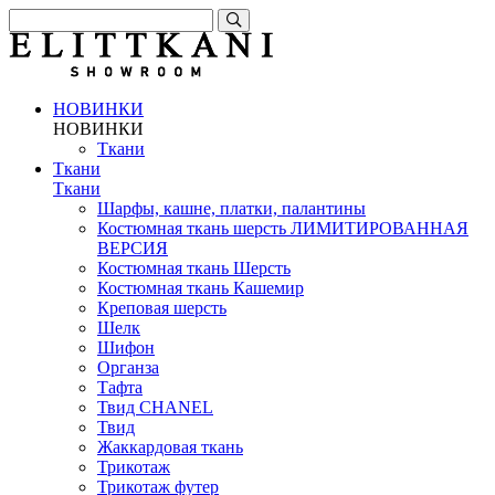
НОВИНКИ
НОВИНКИ
Ткани
Ткани
Ткани
Шарфы, кашне, платки, палантины
Костюмная ткань шерсть ЛИМИТИРОВАННАЯ
ВЕРСИЯ
Костюмная ткань Шерсть
Костюмная ткань Кашемир
Креповая шерсть
Шелк
Шифон
Органза
Тафта
Твид CHANEL
Твид
Жаккардовая ткань
Трикотаж
Трикотаж футер