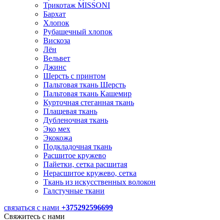
Трикотаж MISSONI
Бархат
Хлопок
Рубашечный хлопок
Вискоза
Лён
Вельвет
Джинс
Шерсть с принтом
Пальтовая ткань Шерсть
Пальтовая ткань Кашемир
Курточная стеганная ткань
Плащевая ткань
Дубленочная ткань
Эко мех
Экокожа
Подкладочная ткань
Расшитое кружево
Пайетки, сетка расшитая
Нерасшитое кружево, сетка
Ткань из искусственных волокон
Галстучные ткани
связаться с нами
+375292596699
Свяжитесь с нами